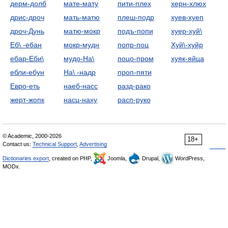
дерм-долб
мате-мату
пити-плех
херн-хлюх
дрис-дроч
мать-матю
плеш-подр
хуев-хуеп
дроч-Дунь
матю-мокр
подъ-попи
хуер-хуй\
Еб\ -ебан
мокр-мудн
попр-поц
Хуй\-хуйр
ебар-Еби\
мудо-На\
поцо-пром
хуяк-яйца
ебли-ебун
На\ -надр
проп-пяти
Евро-еть
наеб-насс
разд-рако
жерт-жопк
насц-наху
расп-руко
© Academic, 2000-2026
18+
Contact us:
Technical Support
,
Advertising
Dictionaries export
, created on PHP,
Joomla,
Drupal,
WordPress,
MODx.