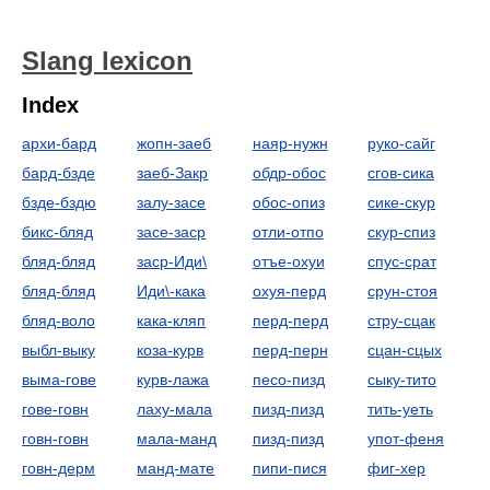
Slang lexicon
Index
архи-бард
жопн-заеб
наяр-нужн
руко-сайг
бард-бзде
заеб-Закр
обдр-обос
сгов-сика
бзде-бздю
залу-засе
обос-опиз
сике-скур
бикс-бляд
засе-заср
отли-отпо
скур-спиз
бляд-бляд
заср-Иди\
отъе-охуи
спус-срат
бляд-бляд
Иди\-кака
охуя-перд
срун-стоя
бляд-воло
кака-кляп
перд-перд
стру-сцак
выбл-выку
коза-курв
перд-перн
сцан-сцых
выма-гове
курв-лажа
песо-пизд
сыку-тито
гове-говн
лаху-мала
пизд-пизд
тить-уеть
говн-говн
мала-манд
пизд-пизд
упот-феня
говн-дерм
манд-мате
пипи-пися
фиг-хер